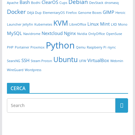
Debian
Bash
ClearOS
Apache
Bodhi
Cups
DevStack
dnsmasq
Docker
GIMP
Déjà Dup
ElementaryOS
Firefox
Genome Boxes
Heroic
KVM
Linux Mint
Launcher
Jellyfin
Kubernetes
LibreOffice
LXD
Mono
MySQL
Nextcloud
Nginx
Navidrome
Nvidia
OnlyOffice
OpenSuse
Python
PHP
Portainer
Proxmox
Qemu
Raspberry Pi
rsync
Ubuntu
SSH
VirtualBox
SearxNG
Steam Proton
UFW
Webmin
WireGuard
Wordpress
CERCA