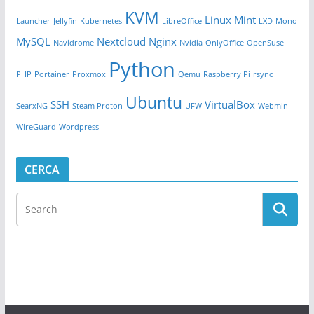
KVM
Linux Mint
Launcher
Jellyfin
Kubernetes
LibreOffice
LXD
Mono
MySQL
Nextcloud
Nginx
Navidrome
Nvidia
OnlyOffice
OpenSuse
Python
PHP
Portainer
Proxmox
Qemu
Raspberry Pi
rsync
Ubuntu
SSH
VirtualBox
SearxNG
Steam Proton
UFW
Webmin
WireGuard
Wordpress
CERCA