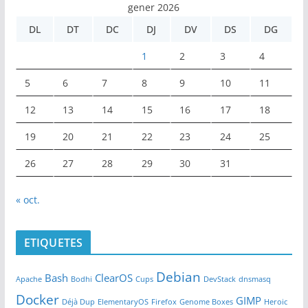
gener 2026
DL
DT
DC
DJ
DV
DS
DG
1
2
3
4
5
6
7
8
9
10
11
12
13
14
15
16
17
18
19
20
21
22
23
24
25
26
27
28
29
30
31
« oct.
ETIQUETES
Debian
Bash
ClearOS
Apache
Bodhi
Cups
DevStack
dnsmasq
Docker
GIMP
Déjà Dup
ElementaryOS
Firefox
Genome Boxes
Heroic