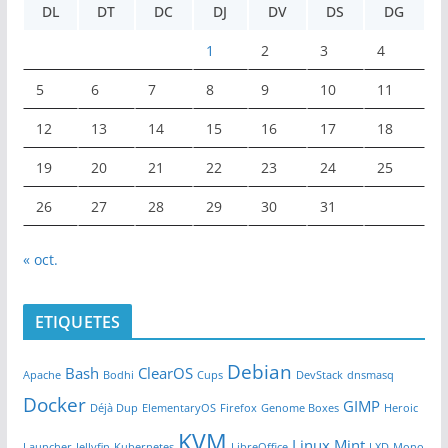
DL
DT
DC
DJ
DV
DS
DG
1
2
3
4
5
6
7
8
9
10
11
12
13
14
15
16
17
18
19
20
21
22
23
24
25
26
27
28
29
30
31
« oct.
ETIQUETES
Debian
Bash
ClearOS
Apache
Bodhi
Cups
DevStack
dnsmasq
Docker
GIMP
Déjà Dup
ElementaryOS
Firefox
Genome Boxes
Heroic
KVM
Linux Mint
Launcher
Jellyfin
Kubernetes
LibreOffice
LXD
Mono