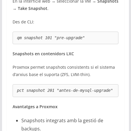
En la interfície web → seleccionar la VM →
Snapshots
→ Take Snapshot
.
Des de CLI:
qm snapshot 101 "pre-upgrade"
Snapshots en contenidors LXC
Proxmox permet snapshots consistents si el sistema
d’arxius base el suporta (ZFS, LVM-thin).
pct snapshot 201 "antes-de-mysql-upgrade"
Avantatges a Proxmox
Snapshots integrats amb la gestió de
backups.