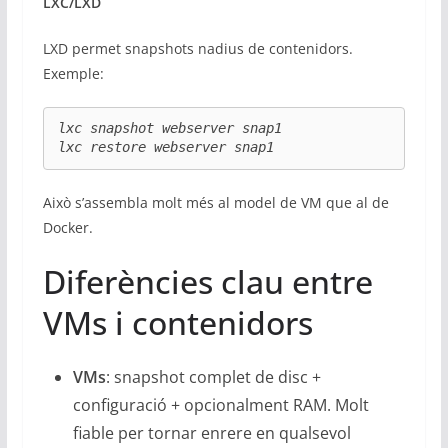
LXC/LXD
LXD permet snapshots nadius de contenidors.
Exemple:
lxc snapshot webserver snap1

lxc restore webserver snap1
Això s’assembla molt més al model de VM que al de
Docker.
Diferències clau entre
VMs i contenidors
VMs
: snapshot complet de disc +
configuració + opcionalment RAM. Molt
fiable per tornar enrere en qualsevol