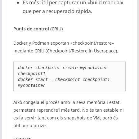
És més útil per capturar un «build manual»
que per a recuperació ràpida.
Punts de control (CRIU)
Docker y Podman soportan «checkpoint/restore»
mediante CRIU (Checkpoint/Restore In Userspace).
docker checkpoint create mycontainer 
checkpoint1

docker start --checkpoint checkpoint1 
mycontainer
Això congela el procés amb la seva memòria i estat,
permetent reprendre’l més tard. No és tan estable ni
es fa servir tant com els snapshots de VM, però és
útil per a proves.