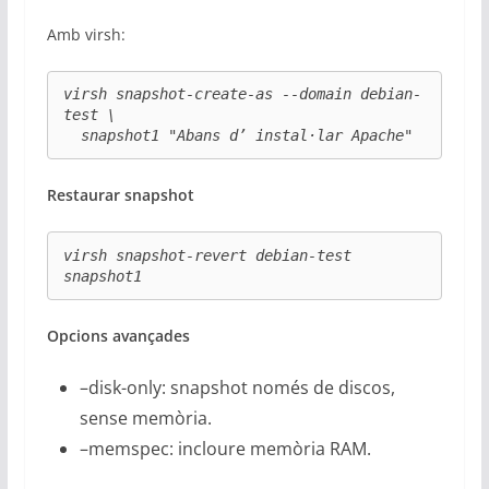
Amb virsh:
virsh snapshot-create-as --domain debian-
test \

  snapshot1 "Abans d’ instal·lar Apache"
Restaurar snapshot
virsh snapshot-revert debian-test 
snapshot1
Opcions avançades
–disk-only: snapshot només de discos,
sense memòria.
–memspec: incloure memòria RAM.