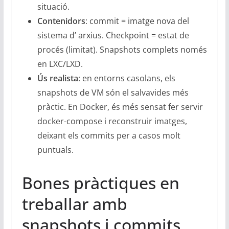
situació.
Contenidors
: commit = imatge nova del
sistema d’ arxius. Checkpoint = estat de
procés (limitat). Snapshots complets només
en LXC/LXD.
Ús realista
: en entorns casolans, els
snapshots de VM són el salvavides més
pràctic. En Docker, és més sensat fer servir
docker-compose i reconstruir imatges,
deixant els commits per a casos molt
puntuals.
Bones pràctiques en
treballar amb
snapshots i commits