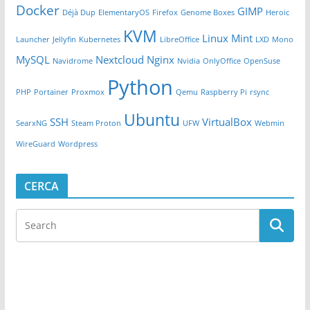
Docker
GIMP
Déjà Dup
ElementaryOS
Firefox
Genome Boxes
Heroic
KVM
Linux Mint
Launcher
Jellyfin
Kubernetes
LibreOffice
LXD
Mono
MySQL
Nextcloud
Nginx
Navidrome
Nvidia
OnlyOffice
OpenSuse
Python
PHP
Portainer
Proxmox
Qemu
Raspberry Pi
rsync
Ubuntu
SSH
VirtualBox
SearxNG
Steam Proton
UFW
Webmin
WireGuard
Wordpress
CERCA