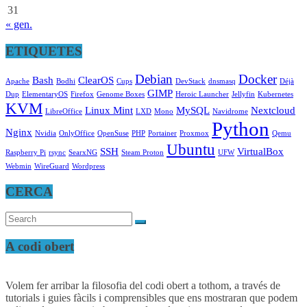
31
« gen.
ETIQUETES
Debian
Docker
Bash
ClearOS
Apache
Bodhi
Cups
DevStack
dnsmasq
Déjà
GIMP
Dup
ElementaryOS
Firefox
Genome Boxes
Heroic Launcher
Jellyfin
Kubernetes
KVM
Linux Mint
MySQL
Nextcloud
LibreOffice
LXD
Mono
Navidrome
Python
Nginx
Nvidia
OnlyOffice
OpenSuse
PHP
Portainer
Proxmox
Qemu
Ubuntu
SSH
VirtualBox
Raspberry Pi
rsync
SearxNG
Steam Proton
UFW
Webmin
WireGuard
Wordpress
CERCA
A codi obert
Volem fer arribar la filosofia del codi obert a tothom, a través de
tutorials i guies fàcils i comprensibles que ens mostraran que podem