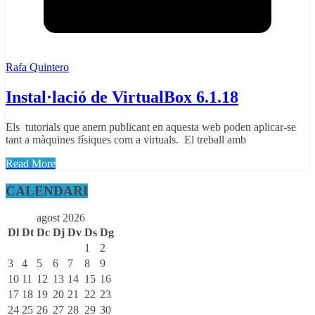
Rafa Quintero
Instal·lació de VirtualBox 6.1.18
Els tutorials que anem publicant en aquesta web poden aplicar-se
tant a màquines físiques com a virtuals. El treball amb
Read More
CALENDARI
agost 2026
Dl
Dt
Dc
Dj
Dv
Ds
Dg
1
2
3
4
5
6
7
8
9
10
11
12
13
14
15
16
17
18
19
20
21
22
23
24
25
26
27
28
29
30