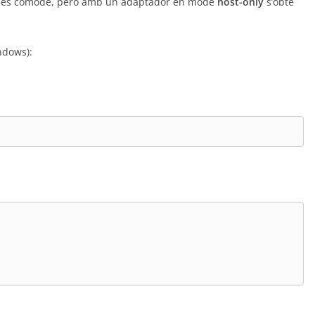
e és còmode, però amb un adaptador en mode
host-only
s’obté
ndows):