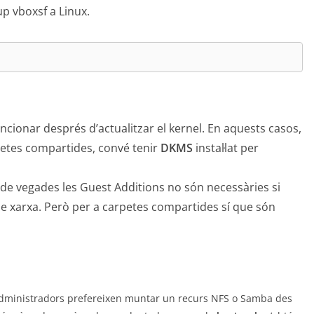
up vboxsf a Linux.
cionar després d’actualitzar el kernel. En aquests casos,
arpetes compartides, convé tenir
DKMS
instal·lat per
 de vegades les Guest Additions no són necessàries si
de xarxa. Però per a carpetes compartides sí que són
administradors prefereixen muntar un recurs NFS o Samba des