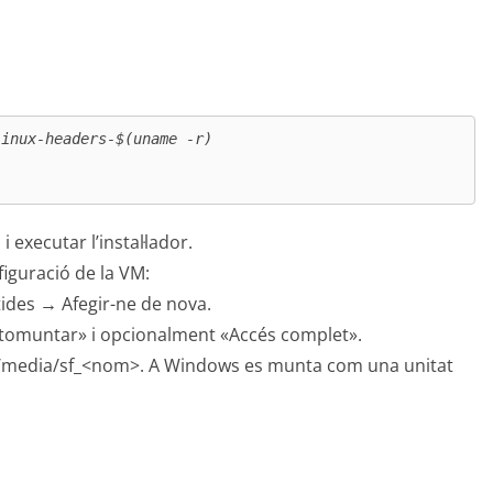
inux-headers-$(uname -r)

executar l’instal·lador.
figuració de la VM:
des → Afegir-ne de nova.
Automuntar» i opcionalment «Accés complet».
 a /media/sf_<nom>. A Windows es munta com una unitat