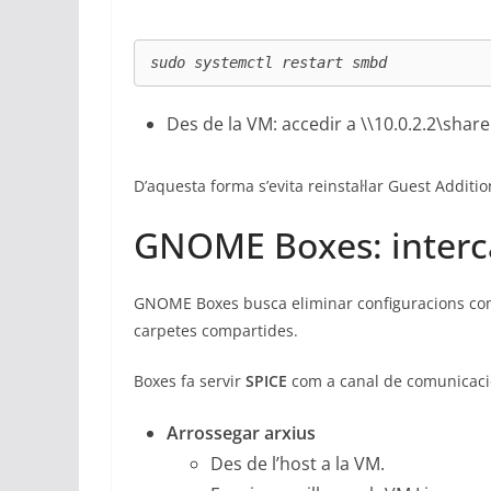
sudo systemctl restart smbd
Des de la VM: accedir a \\10.0.2.2\sha
D’aquesta forma s’evita reinstal·lar Guest Additi
GNOME Boxes: intercan
GNOME Boxes busca eliminar configuracions comp
carpetes compartides.
Boxes fa servir
SPICE
com a canal de comunicació
Arrossegar arxius
Des de l’host a la VM.