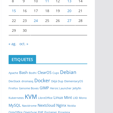
8
9
10
11
12
13
14
15
16
17
18
19
20
21
22
23
24
25
26
27
28
29
30
« ag.
oct. »
ETIQUETES
Debian
Bash
ClearOS
Apache
Bodhi
Cups
Docker
DevStack
dnsmasq
Déjà Dup
ElementaryOS
GIMP
Firefox
Genome Boxes
Heroic Launcher
Jellyfin
KVM
Linux Mint
Kubernetes
LibreOffice
LXD
Mono
MySQL
Nextcloud
Nginx
Navidrome
Nvidia
OnlyOffice
OpenSuse
PHP
Portainer
Proxmox