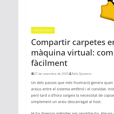
VIRTUALITZACIÓ
Compartir carpetes en
màquina virtual: com 
fàcilment
27 de setembre de 2025
Rafa Quintero
Un dels passos que més frustració genera quan
arxius entre el sistema amfitrió i el convidat. In
però tard o d’hora sorgeix la necessitat de copia
simplement un arxiu descarregat al host.
Hi ha diversos mètodes per resoldre-ho. Alguns