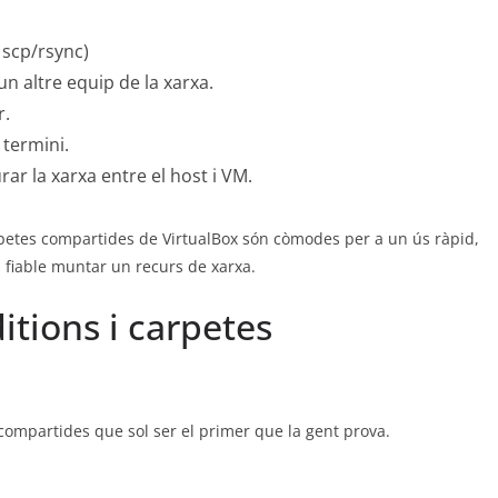
 scp/rsync)
un altre equip de la xarxa.
r.
 termini.
ar la xarxa entre el host i VM.
carpetes compartides de VirtualBox són còmodes per a un ús ràpid,
s fiable muntar un recurs de xarxa.
itions i carpetes
compartides que sol ser el primer que la gent prova.