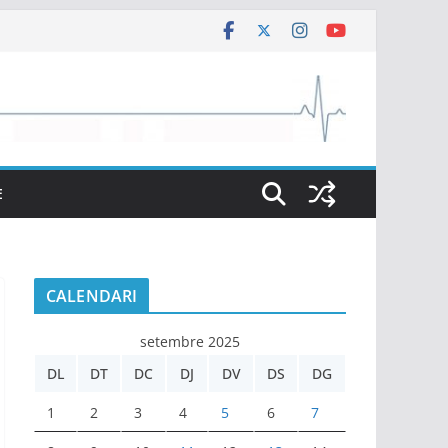
E
CALENDARI
setembre 2025
DL
DT
DC
DJ
DV
DS
DG
1
2
3
4
5
6
7