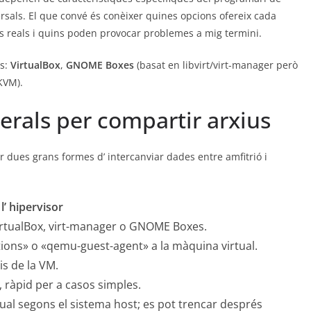
ersals. El que convé és conèixer quines opcions ofereix cada
s reals i quins poden provocar problemes a mig termini.
ls:
VirtualBox
,
GNOME Boxes
(basat en libvirt/virt-manager però
KVM).
rals per compartir arxius
r dues grans formes d’ intercanviar dades entre amfitrió i
’ hipervisor
 VirtualBox, virt-manager o GNOME Boxes.
itions» o «qemu-guest-agent» a la màquina virtual.
is de la VM.
 ràpid per a casos simples.
gual segons el sistema host; es pot trencar després