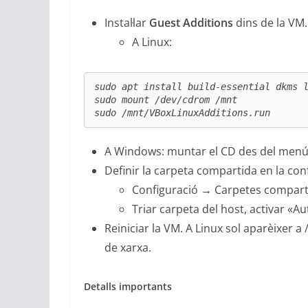
Instal·lar
Guest Additions
dins de la VM.
A Linux:
sudo apt install build-essential dkms l
sudo mount /dev/cdrom /mnt

sudo /mnt/VBoxLinuxAdditions.run
A Windows: muntar el CD des del menú i 
Definir la carpeta compartida en la con
Configuració → Carpetes comparti
Triar carpeta del host, activar «
Reiniciar la VM. A Linux sol aparèixer
de xarxa.
Detalls importants