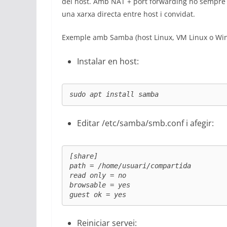
del host. Amb NAT + port forwarding no sempr
una xarxa directa entre host i convidat.
Exemple amb Samba (host Linux, VM Linux o Wi
Instalar en host:
sudo apt install samba
Editar /etc/samba/smb.conf i afegir:
[share]

path = /home/usuari/compartida

read only = no

browsable = yes

guest ok = yes
Reiniciar servei: