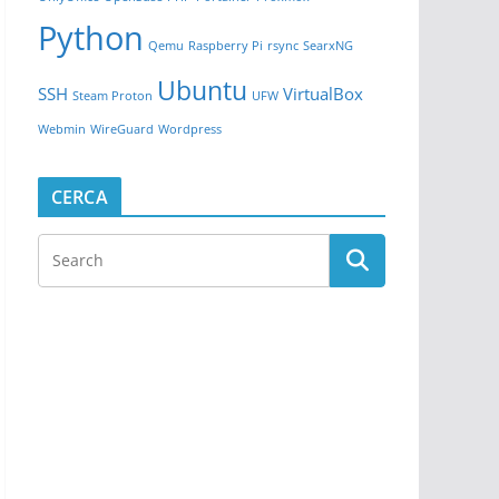
Python
Qemu
Raspberry Pi
rsync
SearxNG
Ubuntu
SSH
VirtualBox
Steam Proton
UFW
Webmin
WireGuard
Wordpress
CERCA