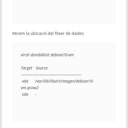
Mirem la ubicació del fitxer de dades:
virsh domblklist debian10-vm

Target   Source

-----------------------------------------------------

 vda      /var/lib/libvirt/images/debian10-
vm.qcow2

 sda      -