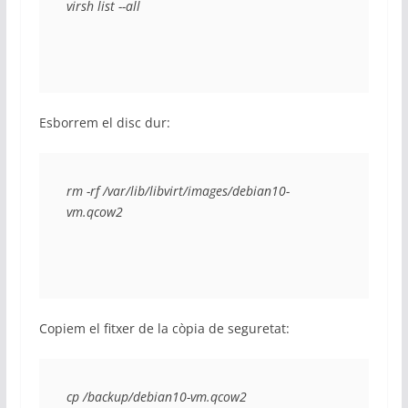
virsh list --all
Esborrem el disc dur:
rm -rf /var/lib/libvirt/images/debian10-
vm.qcow2
Copiem el fitxer de la còpia de seguretat:
cp /backup/debian10-vm.qcow2 