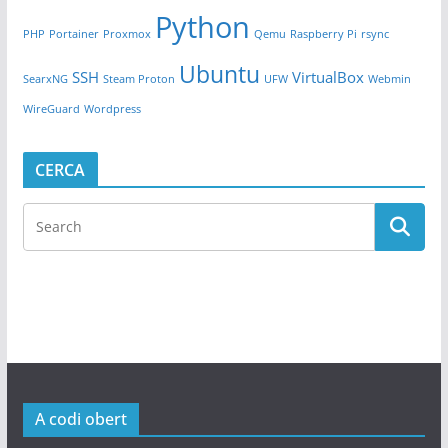
Python
PHP
Portainer
Proxmox
Qemu
Raspberry Pi
rsync
Ubuntu
SSH
VirtualBox
SearxNG
Steam Proton
UFW
Webmin
WireGuard
Wordpress
CERCA
A codi obert