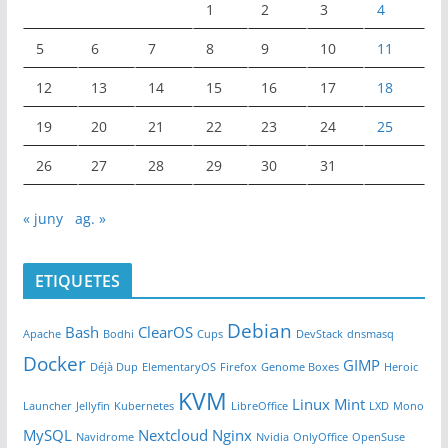
1
2
3
4
5
6
7
8
9
10
11
12
13
14
15
16
17
18
19
20
21
22
23
24
25
26
27
28
29
30
31
« juny
ag. »
ETIQUETES
Debian
Bash
ClearOS
Apache
Bodhi
Cups
DevStack
dnsmasq
Docker
GIMP
Déjà Dup
ElementaryOS
Firefox
Genome Boxes
Heroic
KVM
Linux Mint
Launcher
Jellyfin
Kubernetes
LibreOffice
LXD
Mono
MySQL
Nextcloud
Nginx
Navidrome
Nvidia
OnlyOffice
OpenSuse