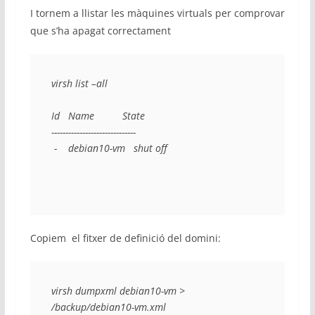
I tornem a llistar les màquines virtuals per comprovar
que s’ha apagat correctament
virsh list –all

Id   Name          State

------------------------------

 -    debian10-vm   shut off
Copiem el fitxer de definició del domini:
virsh dumpxml debian10-vm > 
/backup/debian10-vm.xml