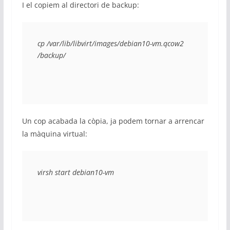
I el copiem al directori de backup:
cp /var/lib/libvirt/images/debian10-vm.qcow2 
/backup/
Un cop acabada la còpia, ja podem tornar a arrencar
la màquina virtual:
virsh start debian10-vm