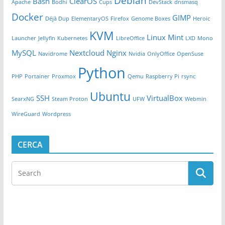
Debian
Bash
ClearOS
Apache
Bodhi
Cups
DevStack
dnsmasq
Docker
GIMP
Déjà Dup
ElementaryOS
Firefox
Genome Boxes
Heroic
KVM
Linux Mint
Launcher
Jellyfin
Kubernetes
LibreOffice
LXD
Mono
MySQL
Nextcloud
Nginx
Navidrome
Nvidia
OnlyOffice
OpenSuse
Python
PHP
Portainer
Proxmox
Qemu
Raspberry Pi
rsync
Ubuntu
SSH
VirtualBox
SearxNG
Steam Proton
UFW
Webmin
WireGuard
Wordpress
CERCA