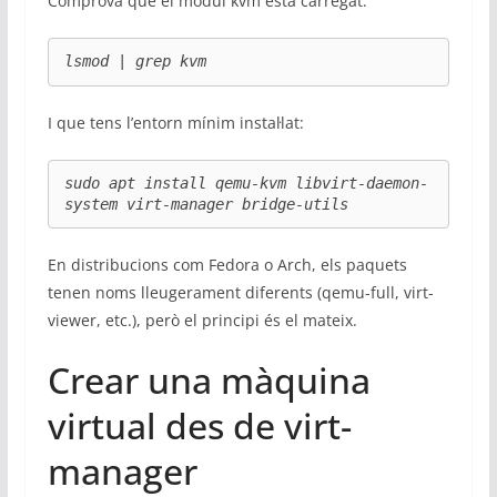
Comprova que el mòdul kvm està carregat:
lsmod | grep kvm
I que tens l’entorn mínim instal·lat:
sudo apt install qemu-kvm libvirt-daemon-
system virt-manager bridge-utils
En distribucions com Fedora o Arch, els paquets
tenen noms lleugerament diferents (qemu-full, virt-
viewer, etc.), però el principi és el mateix.
Crear una màquina
virtual des de virt-
manager