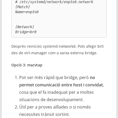
# /etc/systemd/network/enp3s0.network

[Match]

Name=enp3s0

[Network]

Bridge=br0
Després reinicies systemd-networkd. Pots afegir br0
des de virt-manager com a xarxa externa bridge.
Opció 3: macvtap
Pot ser més ràpid que bridge, però
no
permet comunicació entre host i convidat
,
cosa que el fa inadequat per a moltes
situacions de desenvolupament.
Útil per a proves aïllades o si només
necessites trànsit sortint.