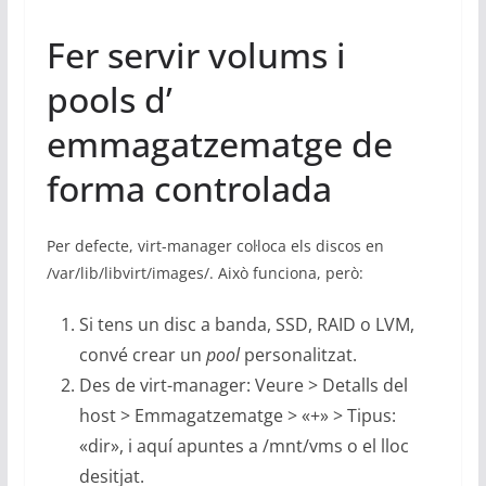
Fer servir volums i
pools d’
emmagatzematge de
forma controlada
Per defecte, virt-manager col·loca els discos en
/var/lib/libvirt/images/. Això funciona, però:
Si tens un disc a banda, SSD, RAID o LVM,
convé crear un
pool
personalitzat.
Des de virt-manager: Veure > Detalls del
host > Emmagatzematge > «+» > Tipus:
«dir», i aquí apuntes a /mnt/vms o el lloc
desitjat.