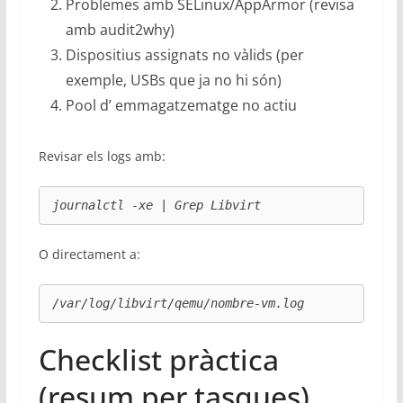
Problemes amb SELinux/AppArmor (revisa
amb audit2why)
Dispositius assignats no vàlids (per
exemple, USBs que ja no hi són)
Pool d’ emmagatzematge no actiu
Revisar els logs amb:
journalctl -xe | Grep Libvirt
O directament a:
/var/log/libvirt/qemu/nombre-vm.log
Checklist pràctica
(resum per tasques)