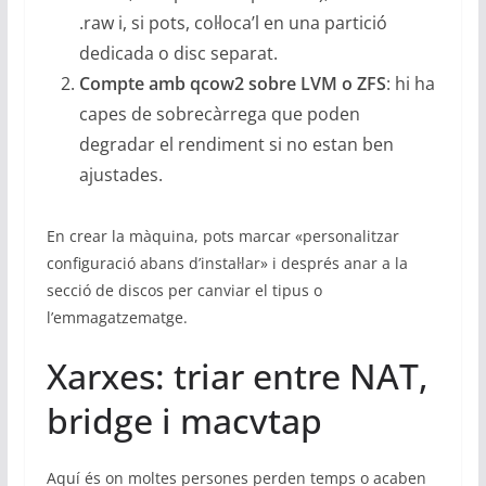
.raw i, si pots, col·loca’l en una partició
dedicada o disc separat.
Compte amb qcow2 sobre LVM o ZFS
: hi ha
capes de sobrecàrrega que poden
degradar el rendiment si no estan ben
ajustades.
En crear la màquina, pots marcar «personalitzar
configuració abans d’instal·lar» i després anar a la
secció de discos per canviar el tipus o
l’emmagatzematge.
Xarxes: triar entre NAT,
bridge i macvtap
Aquí és on moltes persones perden temps o acaben