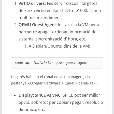
VirtIO drivers
: Fes servir discos i targetes
de xarxa virtio en lloc d’ IDE o e1000. Tenen
molt millor rendiment.
QEMU Guest Agent
: Instal·la’l a la VM per a
permetre apagat ordenat, informació del
sistema, sincronització d’ hora, etc.
A Debian/Ubuntu dins de la VM:
sudo apt instal·lar qemu-guest-agent
Després habilita el canal en virt-manager (a la
pestanya «Agregar Hardware > Canal > qemu-ga»).
Display: SPICE vs VNC
: SPICE pot ser millor
opció, sobretot per copiar i pegar, resolució
dinàmica, etc.