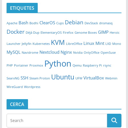
ETIQUETES
Debian
Bash
ClearOS
Apache
Bodhi
Cups
DevStack
dnsmasq
Docker
GIMP
Déjà Dup
ElementaryOS
Firefox
Genome Boxes
Heroic
KVM
Linux Mint
Launcher
Jellyfin
Kubernetes
LibreOffice
LXD
Mono
MySQL
Nextcloud
Nginx
Navidrome
Nvidia
OnlyOffice
OpenSuse
Python
PHP
Portainer
Proxmox
Qemu
Raspberry Pi
rsync
Ubuntu
SSH
VirtualBox
SearxNG
Steam Proton
UFW
Webmin
WireGuard
Wordpress
CERCA