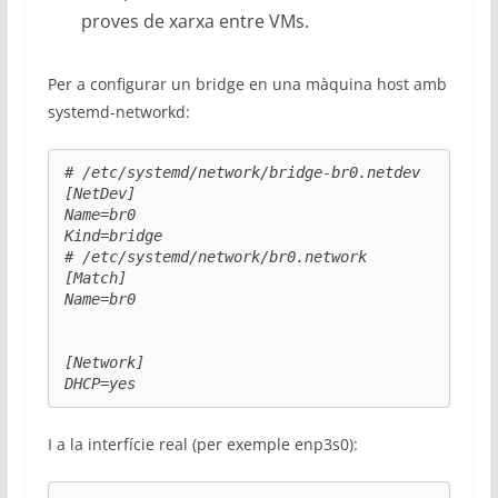
proves de xarxa entre VMs.
Per a configurar un bridge en una màquina host amb
systemd-networkd:
# /etc/systemd/network/bridge-br0.netdev

[NetDev]

Name=br0

Kind=bridge

# /etc/systemd/network/br0.network

[Match]

Name=br0

[Network]

DHCP=yes
I a la interfície real (per exemple enp3s0):