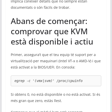
implica conèixer detalls que no sempre estan
documentats o són fàcils de trobar.
Abans de començar:
comprovar que KVM
està disponible i actiu
Primer, assegura’t que el teu equip té suport per a
virtualització per maquinari (Intel VT-x o AMD-V) i que
està activat a la BIOS/UEFI. En consola:
egrep -c '(vmx|svm)' /proc/cpuinfo
Si obtens 0, no està disponible o no està activat. Si és
més gran que zero, estàs llest.