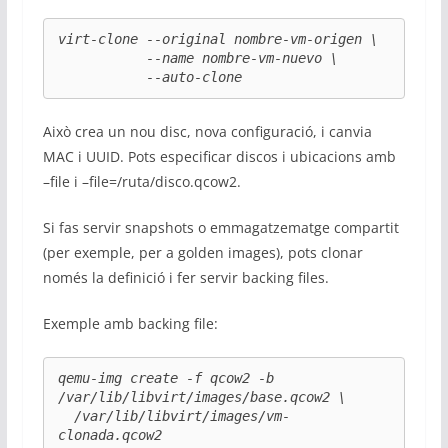
virt-clone --original nombre-vm-origen \

           --name nombre-vm-nuevo \

           --auto-clone
Això crea un nou disc, nova configuració, i canvia
MAC i UUID. Pots especificar discos i ubicacions amb
–file i –file=/ruta/disco.qcow2.
Si fas servir snapshots o emmagatzematge compartit
(per exemple, per a golden images), pots clonar
només la definició i fer servir backing files.
Exemple amb backing file:
qemu-img create -f qcow2 -b 
/var/lib/libvirt/images/base.qcow2 \

  /var/lib/libvirt/images/vm-
clonada.qcow2