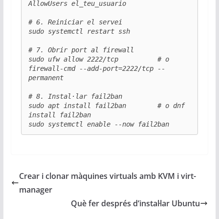
AllowUsers el_teu_usuario

# 6. Reiniciar el servei

sudo systemctl restart ssh

# 7. Obrir port al firewall

sudo ufw allow 2222/tcp          # o 
firewall-cmd --add-port=2222/tcp --
permanent

# 8. Instal·lar fail2ban

sudo apt install fail2ban        # o dnf 
install fail2ban

sudo systemctl enable --now fail2ban
Crear i clonar màquines virtuals amb KVM i virt-
manager
Què fer després d’instal·lar Ubuntu