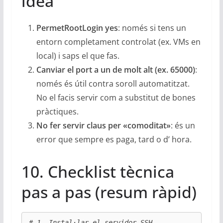
idea
PermetRootLogin yes
: només si tens un
entorn completament controlat (ex. VMs en
local) i saps el que fas.
Canviar el port a un de molt alt (ex. 65000)
:
només és útil contra soroll automatitzat.
No el facis servir com a substitut de bones
pràctiques.
No fer servir claus per «comoditat»
: és un
error que sempre es paga, tard o d’ hora.
10. Checklist tècnica
pas a pas (resum ràpid)
# 1. Instal·lar el servidor SSH
