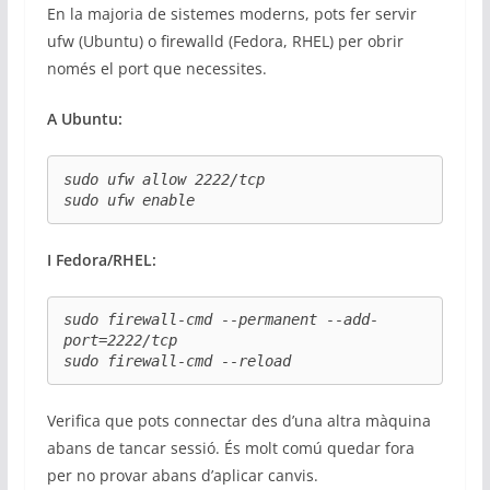
En la majoria de sistemes moderns, pots fer servir
ufw (Ubuntu) o firewalld (Fedora, RHEL) per obrir
només el port que necessites.
A Ubuntu:
sudo ufw allow 2222/tcp

sudo ufw enable
I Fedora/RHEL:
sudo firewall-cmd --permanent --add-
port=2222/tcp

sudo firewall-cmd --reload
Verifica que pots connectar des d’una altra màquina
abans de tancar sessió. És molt comú quedar fora
per no provar abans d’aplicar canvis.