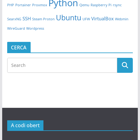
Python
PHP
Portainer
Proxmox
Qemu
Raspberry Pi
rsync
Ubuntu
SSH
VirtualBox
SearxNG
Steam Proton
UFW
Webmin
WireGuard
Wordpress
CERCA
A codi obert