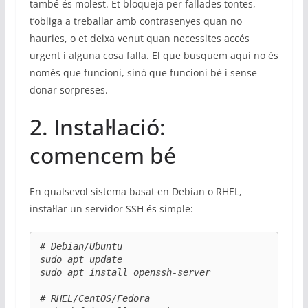
també és molest. Et bloqueja per fallades tontes,
t’obliga a treballar amb contrasenyes quan no
hauries, o et deixa venut quan necessites accés
urgent i alguna cosa falla. El que busquem aquí no és
només que funcioni, sinó que funcioni bé i sense
donar sorpreses.
2. Instal·lació:
comencem bé
En qualsevol sistema basat en Debian o RHEL,
instal·lar un servidor SSH és simple:
# Debian/Ubuntu

sudo apt update

sudo apt install openssh-server

# RHEL/CentOS/Fedora
