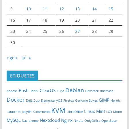
9
10
11
12
13
14
15
16
17
18
19
20
21
22
23
24
25
26
27
28
29
30
« gen.
jul. »
ETIQUETES
Debian
Bash
ClearOS
Apache
Bodhi
Cups
DevStack
dnsmasq
Docker
GIMP
Déjà Dup
ElementaryOS
Firefox
Genome Boxes
Heroic
KVM
Linux Mint
Launcher
Jellyfin
Kubernetes
LibreOffice
LXD
Mono
MySQL
Nextcloud
Nginx
Navidrome
Nvidia
OnlyOffice
OpenSuse