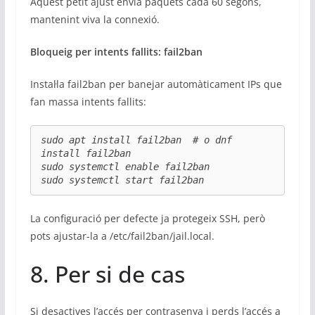
Aquest petit ajust envia paquets cada 60 segons,
mantenint viva la connexió.
Bloqueig per intents fallits: fail2ban
Instal·la fail2ban per banejar automàticament IPs que
fan massa intents fallits:
sudo apt install fail2ban  # o dnf 
install fail2ban

sudo systemctl enable fail2ban

sudo systemctl start fail2ban
La configuració per defecte ja protegeix SSH, però
pots ajustar-la a /etc/fail2ban/jail.local.
8. Per si de cas
Si desactives l’accés per contrasenya i perds l’accés a