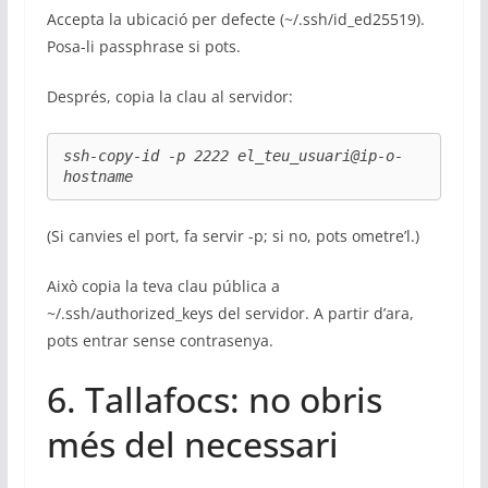
Accepta la ubicació per defecte (~/.ssh/id_ed25519).
Posa-li passphrase si pots.
Després, copia la clau al servidor:
ssh-copy-id -p 2222 el_teu_usuari@ip-o-
hostname
(Si canvies el port, fa servir -p; si no, pots ometre’l.)
Això copia la teva clau pública a
~/.ssh/authorized_keys del servidor. A partir d’ara,
pots entrar sense contrasenya.
6. Tallafocs: no obris
més del necessari