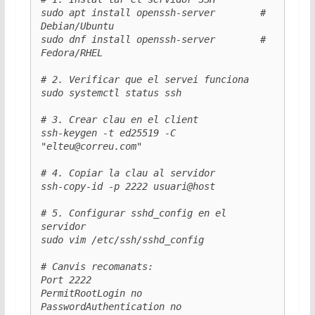
sudo apt install openssh-server        # 
Debian/Ubuntu

sudo dnf install openssh-server        # 
Fedora/RHEL

# 2. Verificar que el servei funciona

sudo systemctl status ssh

# 3. Crear clau en el client

ssh-keygen -t ed25519 -C 
"elteu@correu.com"

# 4. Copiar la clau al servidor

ssh-copy-id -p 2222 usuari@host

# 5. Configurar sshd_config en el 
servidor

sudo vim /etc/ssh/sshd_config

# Canvis recomanats:

Port 2222

PermitRootLogin no

PasswordAuthentication no
