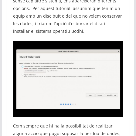
sense cap altre sistema, ens apareixeran diferents
opcions. Per aquest tutorial, assumim que tenim un
equip amb un disc buit o del que no volem conservar
les dades, i triarem l’opció d’esborrar el disc i
instal·lar el sistema operatiu Bodhi.
Com sempre que hi ha la possibilitat de realitzar
alguna acció que pugui suposar la pèrdua de dades,