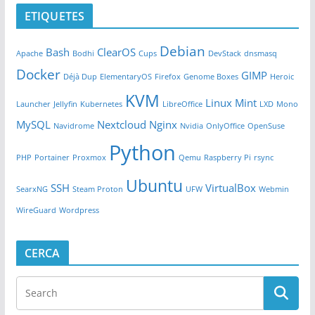
ETIQUETES
Debian
Bash
ClearOS
Apache
Bodhi
Cups
DevStack
dnsmasq
Docker
GIMP
Déjà Dup
ElementaryOS
Firefox
Genome Boxes
Heroic
KVM
Linux Mint
Launcher
Jellyfin
Kubernetes
LibreOffice
LXD
Mono
MySQL
Nextcloud
Nginx
Navidrome
Nvidia
OnlyOffice
OpenSuse
Python
PHP
Portainer
Proxmox
Qemu
Raspberry Pi
rsync
Ubuntu
SSH
VirtualBox
SearxNG
Steam Proton
UFW
Webmin
WireGuard
Wordpress
CERCA