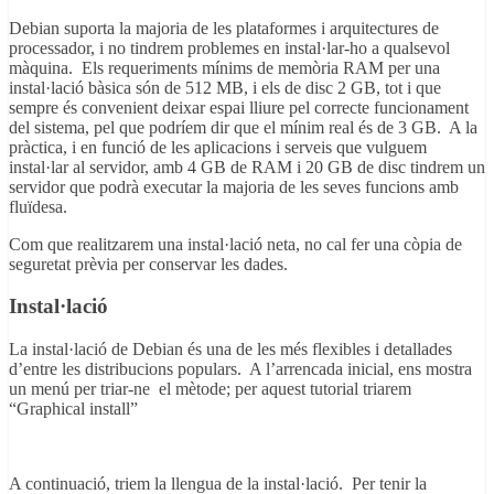
Debian suporta la majoria de les plataformes i arquitectures de
processador, i no tindrem problemes en instal·lar-ho a qualsevol
màquina. Els requeriments mínims de memòria RAM per una
instal·lació bàsica són de 512 MB, i els de disc 2 GB, tot i que
sempre és convenient deixar espai lliure pel correcte funcionament
del sistema, pel que podríem dir que el mínim real és de 3 GB. A la
pràctica, i en funció de les aplicacions i serveis que vulguem
instal·lar al servidor, amb 4 GB de RAM i 20 GB de disc tindrem un
servidor que podrà executar la majoria de les seves funcions amb
fluïdesa.
Com que realitzarem una instal·lació neta, no cal fer una còpia de
seguretat prèvia per conservar les dades.
Instal·lació
La instal·lació de Debian és una de les més flexibles i detallades
d’entre les distribucions populars. A l’arrencada inicial, ens mostra
un menú per triar-ne el mètode; per aquest tutorial triarem
“Graphical install”
A continuació, triem la llengua de la instal·lació. Per tenir la