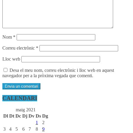
Nom
*
Correu electrònic
*
Lloc web
Desa el meu nom, correu electrònic i lloc web en aquest
navegador per a la pròxima vegada que comenti.
CALENDARI
maig 2021
Dl
Dt
Dc
Dj
Dv
Ds
Dg
1
2
3
4
5
6
7
8
9