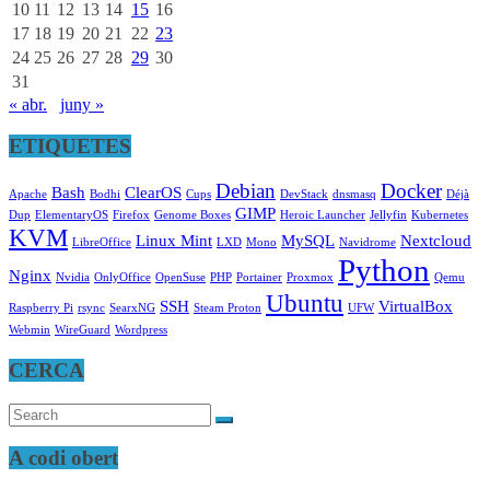
10
11
12
13
14
15
16
17
18
19
20
21
22
23
24
25
26
27
28
29
30
31
« abr.
juny »
ETIQUETES
Debian
Docker
Bash
ClearOS
Apache
Bodhi
Cups
DevStack
dnsmasq
Déjà
GIMP
Dup
ElementaryOS
Firefox
Genome Boxes
Heroic Launcher
Jellyfin
Kubernetes
KVM
Linux Mint
MySQL
Nextcloud
LibreOffice
LXD
Mono
Navidrome
Python
Nginx
Nvidia
OnlyOffice
OpenSuse
PHP
Portainer
Proxmox
Qemu
Ubuntu
SSH
VirtualBox
Raspberry Pi
rsync
SearxNG
Steam Proton
UFW
Webmin
WireGuard
Wordpress
CERCA
A codi obert