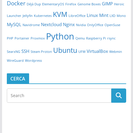
Docker
GIMP
Déjà Dup
ElementaryOS
Firefox
Genome Boxes
Heroic
KVM
Linux Mint
Launcher
Jellyfin
Kubernetes
LibreOffice
LXD
Mono
MySQL
Nextcloud
Nginx
Navidrome
Nvidia
OnlyOffice
OpenSuse
Python
PHP
Portainer
Proxmox
Qemu
Raspberry Pi
rsync
Ubuntu
SSH
VirtualBox
SearxNG
Steam Proton
UFW
Webmin
WireGuard
Wordpress
CERCA