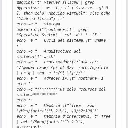
màquina:\t"`vserver=$(lscpu | grep 
Hypervisor | wc -l); if [ $vserver -gt 0 
]; then echo "Màquina virtual"; else echo 
"Màquina física"; fi`

echo -e "   Sistema 
operatiu:\t"`hostnamectl | grep 
"Operating System" | cut -d ' ' -f5-`

echo -e "   Nucli del sistema:\t"`uname -
r`

echo -e "   Arquitectura del 
sistema:\t"`arch`

echo -e "   Processador:\t"`awk -F':' 
'/^model name/ {print $2}' /proc/cpuinfo 
| uniq | sed -e 's/^[ \t]*//'`

echo -e "   Adreces IP:\t"`hostname -I`

echo ""

echo -e "**********Ús dels recursos del 
sistema**********"

echo ""

echo -e "   Memòria:\t"`free | awk 
'/Mem/{printf("%.2f%"), $3/$2*100}'`

echo -e "   Memòria d'intercanvi:\t"`free 
| awk '/Swap/{printf("%.2f%"), 
$3/$2*100}'`
