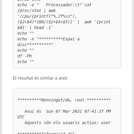
echo -e "   Processador:\t"`cat 
/proc/stat | awk 
'/cpu/{printf("%.2f%\n"), 
($2+$4)*100/($2+$4+$5)}' |  awk '{print 
$0}' | head -1`

echo ""

echo -e "**********Espai a 
disc**********"

echo ""

df -Ph

El resultat és similar a això:
**********Benvingut/da, root **********

   Avui és  Sun 07 Mar 2021 07:41:37 PM 
UTC

   Aquests són els usuaris actius: user
