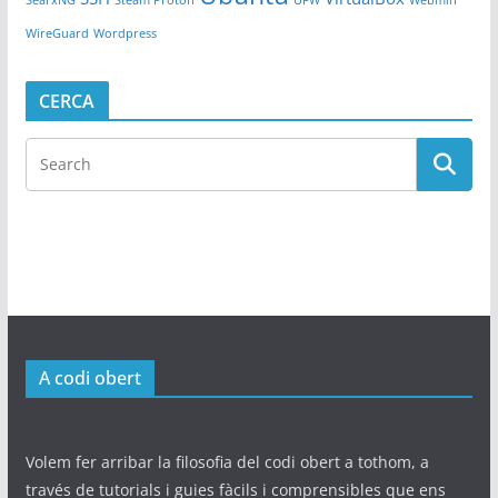
SearxNG
Steam Proton
UFW
Webmin
WireGuard
Wordpress
CERCA
A codi obert
Volem fer arribar la filosofia del codi obert a tothom, a
través de tutorials i guies fàcils i comprensibles que ens