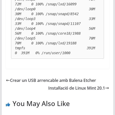
72M     0 100% /snap/lxd/16099

/dev/loop0                          30M   
30M     0 100% /snap/snapd/8542

/dev/loop3                          33M   
33M     0 100% /snap/snapd/11107

/dev/loop4                          56M   
56M     0 100% /snap/core18/1988

/dev/loop5                          70M   
70M     0 100% /snap/lxd/19188

tmpfs                              391M     
Crear un USB arrencable amb Balena Etcher
Instal·lació de Linux Mint 20.1
You May Also Like