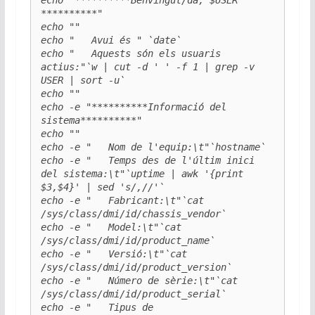
echo "**********Benvingut/da, $USER 
**********"

echo ""

echo "   Avui és " `date`

echo "   Aquests són els usuaris 
actius:"`w | cut -d ' ' -f 1 | grep -v 
USER | sort -u`

echo ""

echo -e "**********Informació del 
sistema**********"

echo ""

echo -e "   Nom de l'equip:\t"`hostname`

echo -e "   Temps des de l'últim inici 
del sistema:\t"`uptime | awk '{print 
$3,$4}' | sed 's/,//'`

echo -e "   Fabricant:\t"`cat 
/sys/class/dmi/id/chassis_vendor`

echo -e "   Model:\t"`cat 
/sys/class/dmi/id/product_name`

echo -e "   Versió:\t"`cat 
/sys/class/dmi/id/product_version`

echo -e "   Número de sèrie:\t"`cat 
/sys/class/dmi/id/product_serial`

echo -e "   Tipus de 