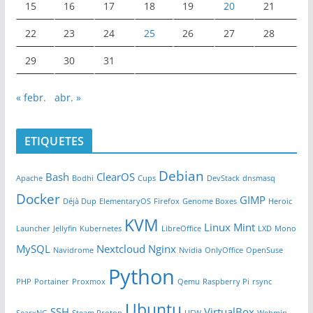
15
16
17
18
19
20
21
22
23
24
25
26
27
28
29
30
31
« febr.
abr. »
ETIQUETES
Debian
Bash
ClearOS
Apache
Bodhi
Cups
DevStack
dnsmasq
Docker
GIMP
Déjà Dup
ElementaryOS
Firefox
Genome Boxes
Heroic
KVM
Linux Mint
Launcher
Jellyfin
Kubernetes
LibreOffice
LXD
Mono
MySQL
Nextcloud
Nginx
Navidrome
Nvidia
OnlyOffice
OpenSuse
Python
PHP
Portainer
Proxmox
Qemu
Raspberry Pi
rsync
Ubuntu
SSH
VirtualBox