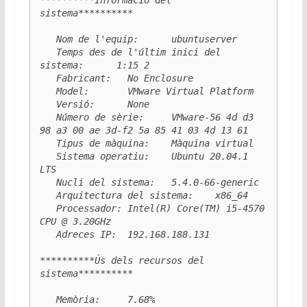
**********Informació del 
sistema**********

   Nom de l'equip:      ubuntuserver

   Temps des de l'últim inici del 
sistema:      1:15 2

   Fabricant:   No Enclosure

   Model:       VMware Virtual Platform

   Versió:      None

   Número de sèrie:     VMware-56 4d d3 
98 a3 00 ae 3d-f2 5a 85 41 03 4d 13 61

   Tipus de màquina:    Màquina virtual

   Sistema operatiu:    Ubuntu 20.04.1 
LTS

   Nucli del sistema:   5.4.0-66-generic

   Arquitectura del sistema:    x86_64

   Processador: Intel(R) Core(TM) i5-4570 
CPU @ 3.20GHz

   Adreces IP:  192.168.188.131

**********Ús dels recursos del 
sistema**********

   Memòria:     7.68%
