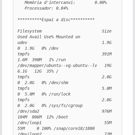
   Memòria d'intercanvi:        0.00%

   Processador: 0.84%

**********Espai a disc**********

Filesystem                         Size  
Used Avail Use% Mounted on

udev                               1.9G     
0  1.9G   0% /dev

tmpfs                              391M  
1.6M  390M   1% /run

/dev/mapper/ubuntu--vg-ubuntu--lv   19G  
6.1G   12G  35% /

tmpfs                              2.0G     
0  2.0G   0% /dev/shm

tmpfs                              5.0M     
0  5.0M   0% /run/lock

tmpfs                              2.0G     
0  2.0G   0% /sys/fs/cgroup

/dev/sda2                          976M  
104M  806M  12% /boot

/dev/loop1                          55M   
55M     0 100% /snap/core18/1880

/dev/loop2                          72M   