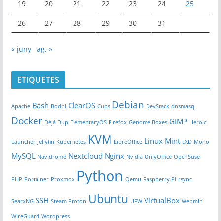
19
20
21
22
23
24
25
26
27
28
29
30
31
« juny
ag. »
ETIQUETES
Debian
Bash
ClearOS
Apache
Bodhi
Cups
DevStack
dnsmasq
Docker
GIMP
Déjà Dup
ElementaryOS
Firefox
Genome Boxes
Heroic
KVM
Linux Mint
Launcher
Jellyfin
Kubernetes
LibreOffice
LXD
Mono
MySQL
Nextcloud
Nginx
Navidrome
Nvidia
OnlyOffice
OpenSuse
Python
PHP
Portainer
Proxmox
Qemu
Raspberry Pi
rsync
Ubuntu
SSH
VirtualBox
SearxNG
Steam Proton
UFW
Webmin
WireGuard
Wordpress