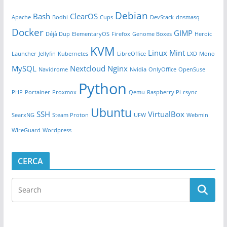
Debian
Bash
ClearOS
Apache
Bodhi
Cups
DevStack
dnsmasq
Docker
GIMP
Déjà Dup
ElementaryOS
Firefox
Genome Boxes
Heroic
KVM
Linux Mint
Launcher
Jellyfin
Kubernetes
LibreOffice
LXD
Mono
MySQL
Nextcloud
Nginx
Navidrome
Nvidia
OnlyOffice
OpenSuse
Python
PHP
Portainer
Proxmox
Qemu
Raspberry Pi
rsync
Ubuntu
SSH
VirtualBox
SearxNG
Steam Proton
UFW
Webmin
WireGuard
Wordpress
CERCA