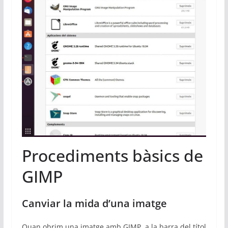
Procediments bàsics de
GIMP
Canviar la mida d’una imatge
Quan obrim una imatge amb GIMP, a la barra del títol