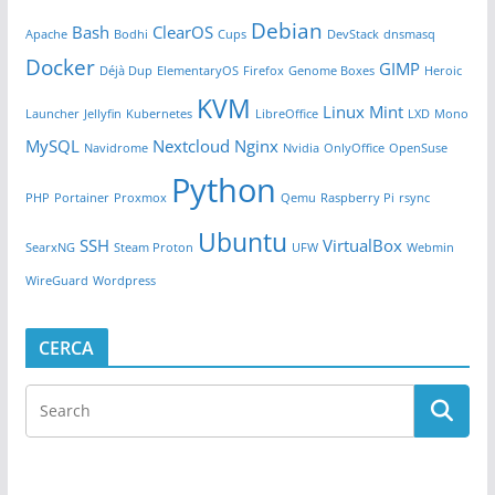
Debian
Bash
ClearOS
Apache
Bodhi
Cups
DevStack
dnsmasq
Docker
GIMP
Déjà Dup
ElementaryOS
Firefox
Genome Boxes
Heroic
KVM
Linux Mint
Launcher
Jellyfin
Kubernetes
LibreOffice
LXD
Mono
MySQL
Nextcloud
Nginx
Navidrome
Nvidia
OnlyOffice
OpenSuse
Python
PHP
Portainer
Proxmox
Qemu
Raspberry Pi
rsync
Ubuntu
SSH
VirtualBox
SearxNG
Steam Proton
UFW
Webmin
WireGuard
Wordpress
CERCA