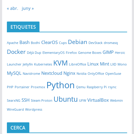
« abr.
juny »
ETIQUETES
Debian
Bash
ClearOS
Apache
Bodhi
Cups
DevStack
dnsmasq
Docker
GIMP
Déjà Dup
ElementaryOS
Firefox
Genome Boxes
Heroic
KVM
Linux Mint
Launcher
Jellyfin
Kubernetes
LibreOffice
LXD
Mono
MySQL
Nextcloud
Nginx
Navidrome
Nvidia
OnlyOffice
OpenSuse
Python
PHP
Portainer
Proxmox
Qemu
Raspberry Pi
rsync
Ubuntu
SSH
VirtualBox
SearxNG
Steam Proton
UFW
Webmin
WireGuard
Wordpress
CERCA