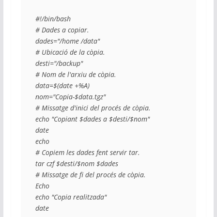
#!/bin/bash

# Dades a copiar.

dades="/home /data"

# Ubicació de la còpia.

desti="/backup"

# Nom de l'arxiu de còpia.

data=$(date +%A)

nom="Copia-$data.tgz"

# Missatge d'inici del procés de còpia.

echo "Copiant $dades a $desti/$nom"

date

echo

# Copiem les dades fent servir tar.

tar czf $desti/$nom $dades

# Missatge de fi del procés de còpia.

Echo

echo "Copia realitzada"

date 