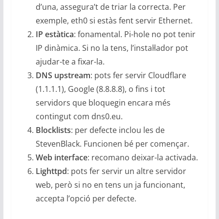
d’una, assegura’t de triar la correcta. Per
exemple, eth0 si estàs fent servir Ethernet.
IP estàtica
: fonamental. Pi-hole no pot tenir
IP dinàmica. Si no la tens, l’instal·lador pot
ajudar-te a fixar-la.
DNS upstream
: pots fer servir Cloudflare
(1.1.1.1), Google (8.8.8.8), o fins i tot
servidors que bloquegin encara més
contingut com dns0.eu.
Blocklists
: per defecte inclou les de
StevenBlack. Funcionen bé per començar.
Web interface
: recomano deixar-la activada.
Lighttpd
: pots fer servir un altre servidor
web, però si no en tens un ja funcionant,
accepta l’opció per defecte.