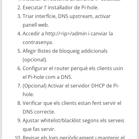
Executar l’ instal·lador de Pi-hole.
Triar interfície, DNS upstream, activar
panell web.
Accedir a http://<ip>/admin i canviar la
contrasenya.
Afegir llistes de bloqueig addicionals
(opcional).
Configurar el router perquè els clients usin
el Pi-hole com a DNS.
(Opcional) Activar el servidor DHCP de Pi-
hole.
Verificar que els clients estan fent servir el
DNS correcte.
Ajustar whitelist/blacklist segons els serveis
que fas servir.
Revisar els logs periòdicament i mantenir el