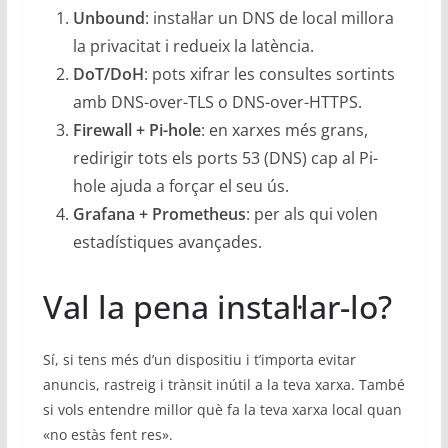
Unbound
: instal·lar un DNS de local millora
la privacitat i redueix la latència.
DoT/DoH
: pots xifrar les consultes sortints
amb DNS-over-TLS o DNS-over-HTTPS.
Firewall + Pi-hole
: en xarxes més grans,
redirigir tots els ports 53 (DNS) cap al Pi-
hole ajuda a forçar el seu ús.
Grafana + Prometheus
: per als qui volen
estadístiques avançades.
Val la pena instal·lar-lo?
Sí, si tens més d’un dispositiu i t’importa evitar
anuncis, rastreig i trànsit inútil a la teva xarxa. També
si vols entendre millor què fa la teva xarxa local quan
«no estàs fent res».