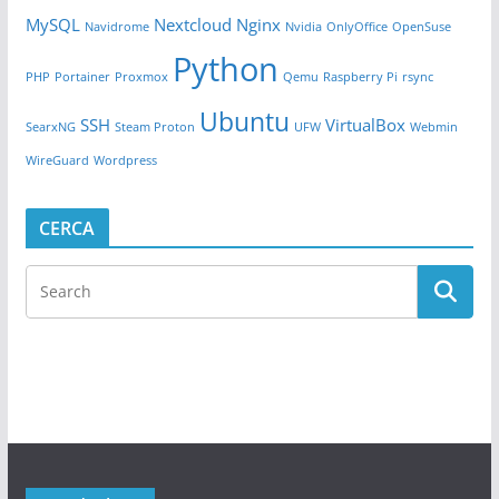
MySQL
Nextcloud
Nginx
Navidrome
Nvidia
OnlyOffice
OpenSuse
Python
PHP
Portainer
Proxmox
Qemu
Raspberry Pi
rsync
Ubuntu
SSH
VirtualBox
SearxNG
Steam Proton
UFW
Webmin
WireGuard
Wordpress
CERCA