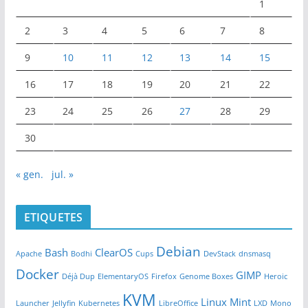
1
2
3
4
5
6
7
8
9
10
11
12
13
14
15
16
17
18
19
20
21
22
23
24
25
26
27
28
29
30
« gen.
jul. »
ETIQUETES
Debian
Bash
ClearOS
Apache
Bodhi
Cups
DevStack
dnsmasq
Docker
GIMP
Déjà Dup
ElementaryOS
Firefox
Genome Boxes
Heroic
KVM
Linux Mint
Launcher
Jellyfin
Kubernetes
LibreOffice
LXD
Mono