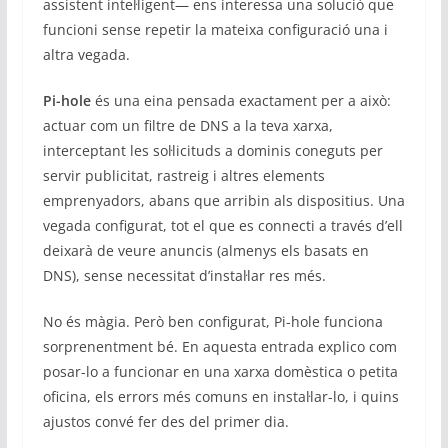
assistent intel·ligent— ens interessa una solució que
funcioni sense repetir la mateixa configuració una i
altra vegada.
Pi-hole
és una eina pensada exactament per a això:
actuar com un filtre de DNS a la teva xarxa,
interceptant les sol·licituds a dominis coneguts per
servir publicitat, rastreig i altres elements
emprenyadors, abans que arribin als dispositius. Una
vegada configurat, tot el que es connecti a través d’ell
deixarà de veure anuncis (almenys els basats en
DNS), sense necessitat d’instal·lar res més.
No és màgia. Però ben configurat, Pi-hole funciona
sorprenentment bé. En aquesta entrada explico com
posar-lo a funcionar en una xarxa domèstica o petita
oficina, els errors més comuns en instal·lar-lo, i quins
ajustos convé fer des del primer dia.