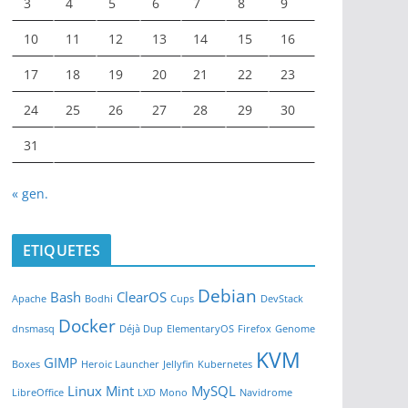
3
4
5
6
7
8
9
10
11
12
13
14
15
16
17
18
19
20
21
22
23
24
25
26
27
28
29
30
31
« gen.
ETIQUETES
Debian
Bash
ClearOS
Apache
Bodhi
Cups
DevStack
Docker
dnsmasq
Déjà Dup
ElementaryOS
Firefox
Genome
KVM
GIMP
Boxes
Heroic Launcher
Jellyfin
Kubernetes
Linux Mint
MySQL
LibreOffice
LXD
Mono
Navidrome