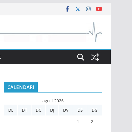
E
CALENDARI
agost 2026
DL
DT
DC
DJ
DV
DS
DG
1
2