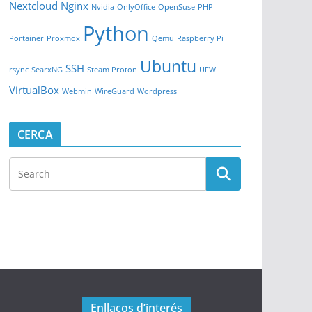
Nextcloud
Nginx
Nvidia
OnlyOffice
OpenSuse
PHP
Python
Portainer
Proxmox
Qemu
Raspberry Pi
Ubuntu
SSH
rsync
SearxNG
Steam Proton
UFW
VirtualBox
Webmin
WireGuard
Wordpress
CERCA
Enllaços d’interés