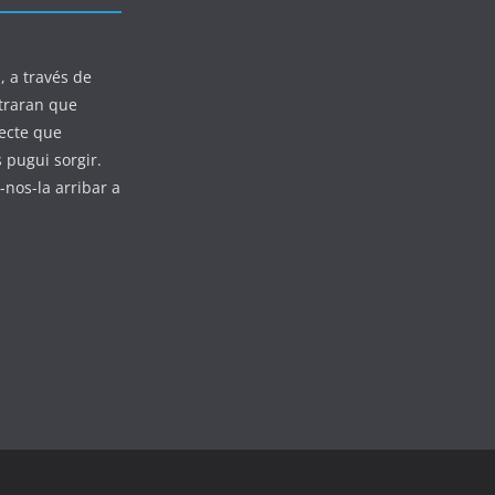
, a través de
straran que
jecte que
 pugui sorgir.
-nos-la arribar a