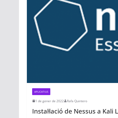
APLICATIUS
1 de gener de 2022
Rafa Quintero
Instal·lació de Nessus a Kali 