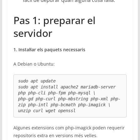
Pas 1: preparar el
servidor
1. Instal·lar els paquets necessaris
A Debian o Ubuntu:
sudo apt update

sudo apt install apache2 mariadb-server 
php php-cli php-fpm php-mysql \

php-gd php-curl php-mbstring php-xml php-
zip php-intl php-bcmath php-imagick \

unzip curl wget openssl
Algunes extensions com php-imagick poden requerir
repositoris extra en versions més velles.