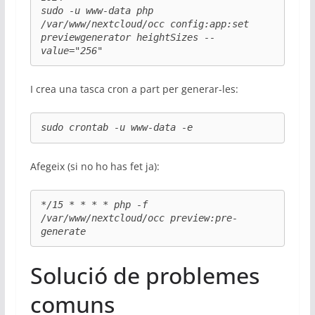
sudo -u www-data php 
/var/www/nextcloud/occ config:app:set 
previewgenerator heightSizes --
value="256"
I crea una tasca cron a part per generar-les:
sudo crontab -u www-data -e
Afegeix (si no ho has fet ja):
*/15 * * * * php -f 
/var/www/nextcloud/occ preview:pre-
generate
Solució de problemes
comuns