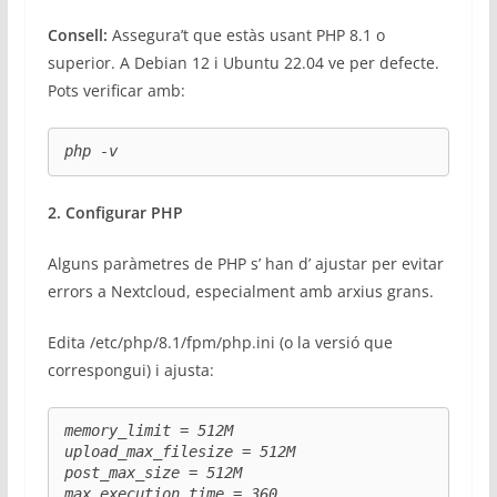
Consell:
Assegura’t que estàs usant PHP 8.1 o
superior. A Debian 12 i Ubuntu 22.04 ve per defecte.
Pots verificar amb:
php -v
2. Configurar PHP
Alguns paràmetres de PHP s’ han d’ ajustar per evitar
errors a Nextcloud, especialment amb arxius grans.
Edita /etc/php/8.1/fpm/php.ini (o la versió que
correspongui) i ajusta:
memory_limit = 512M

upload_max_filesize = 512M

post_max_size = 512M

max_execution_time = 360