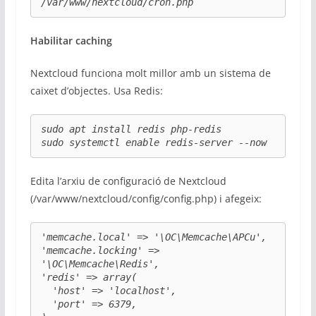
/var/www/nextcloud/cron.php
Habilitar caching
Nextcloud funciona molt millor amb un sistema de
caixet d’objectes. Usa Redis:
sudo apt install redis php-redis

sudo systemctl enable redis-server --now
Edita l’arxiu de configuració de Nextcloud
(/var/www/nextcloud/config/config.php) i afegeix:
'memcache.local' => '\OC\Memcache\APCu',

'memcache.locking' => 
'\OC\Memcache\Redis',

'redis' => array(

  'host' => 'localhost',

  'port' => 6379,
