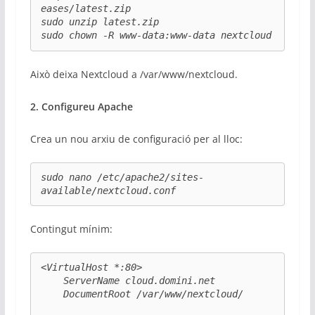
eases/latest.zip

sudo unzip latest.zip

sudo chown -R www-data:www-data nextcloud
Això deixa Nextcloud a /var/www/nextcloud.
2. Configureu Apache
Crea un nou arxiu de configuració per al lloc:
sudo nano /etc/apache2/sites-
available/nextcloud.conf
Contingut mínim:
<VirtualHost *:80>

    ServerName cloud.domini.net

    DocumentRoot /var/www/nextcloud/
