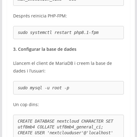
Després reinicia PHP-FPM:
sudo systemctl restart php8.1-fpm
3. Configurar la base de dades
Llancem el client de MariaDB i creem la base de
dades i l’usuari:
sudo mysql -u root -p
Un cop dins:
CREATE DATABASE nextcloud CHARACTER SET 
utf8mb4 COLLATE utf8mb4_general_ci;

CREATE USER 'nextclouduser'@'localhost' 