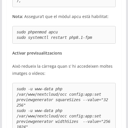
),
Nota:
Assegura’t que el mòdul apcu està habilitat:
sudo phpenmod apcu

sudo systemctl restart php8.1-fpm
Activar previsualitzacions
Això redueix la càrrega quan s’ hi accedeixen moltes
imatges o vídeos:
sudo -u www-data php 
/var/www/nextcloud/occ config:app:set 
previewgenerator squareSizes --value="32 
256"

sudo -u www-data php 
/var/www/nextcloud/occ config:app:set 
previewgenerator widthSizes  --value="256 
1024"
