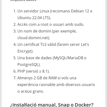
Un servidor Linux (recomano Debian 12 o
Ubuntu 22.04 LTS).
Accés com a root o usuari amb sudo.
Un nom de domini (per exemple,
cloud.domini.net).
Un certificat TLS vàlid (farem servir Let’s
Encrypt).
Una base de dades (MySQL/MariaDB o
PostgreSQL).
PHP (versió ≥ 8.1).
Almenys 2 GB de RAM si vols una
experiència raonable amb diversos usuaris
o arxius grans.
¿Instal·lació manual, Snap o Docker?