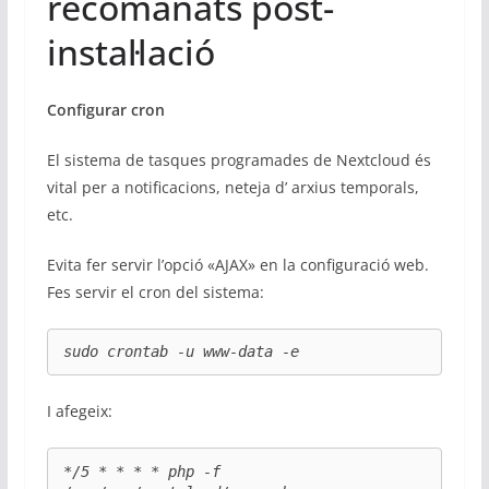
recomanats post-
instal·lació
Configurar cron
El sistema de tasques programades de Nextcloud és
vital per a notificacions, neteja d’ arxius temporals,
etc.
Evita fer servir l’opció «AJAX» en la configuració web.
Fes servir el cron del sistema:
sudo crontab -u www-data -e
I afegeix:
*/5 * * * * php -f 