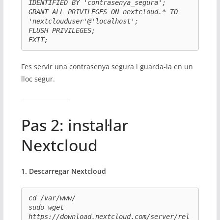
IDENTIFIED BY 'contrasenya_segura';

GRANT ALL PRIVILEGES ON nextcloud.* TO 
'nextclouduser'@'localhost';

FLUSH PRIVILEGES;

EXIT;
Fes servir una contrasenya segura i guarda-la en un
lloc segur.
Pas 2: instal·lar
Nextcloud
1. Descarregar Nextcloud
cd /var/www/

sudo wget 
https://download.nextcloud.com/server/rel