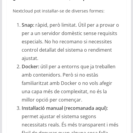
Nextcloud pot instal·lar-se de diverses formes:
Snap:
ràpid, però limitat. Útil per a provar o
per a un servidor domèstic sense requisits
especials. No ho recomano si necessites
control detallat del sistema o rendiment
ajustat.
Docker:
útil per a entorns que ja treballen
amb contenidors. Però si no estàs
familiaritzat amb Docker o no vols afegir
una capa més de complexitat, no és la
millor opció per començar.
Instal·lació manual (recomanada aquí):
permet ajustar el sistema segons
necessitats reals. És més transparent i més
fàcil de depurar quan alguna cosa falla.