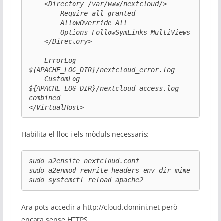
    <Directory /var/www/nextcloud/>

        Require all granted

        AllowOverride All

        Options FollowSymLinks MultiViews

    </Directory>

    ErrorLog 
${APACHE_LOG_DIR}/nextcloud_error.log

    CustomLog 
${APACHE_LOG_DIR}/nextcloud_access.log 
combined

</VirtualHost>
Habilita el lloc i els mòduls necessaris:
sudo a2ensite nextcloud.conf

sudo a2enmod rewrite headers env dir mime

sudo systemctl reload apache2
Ara pots accedir a http://cloud.domini.net però
encara sense HTTPS.