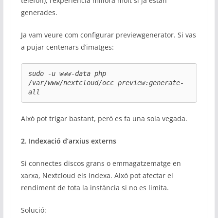
telèfon), l’experiència millora molt si ja estan
generades.
Ja vam veure com configurar previewgenerator. Si vas
a pujar centenars d’imatges:
sudo -u www-data php 
/var/www/nextcloud/occ preview:generate-
all
Això pot trigar bastant, però es fa una sola vegada.
2. Indexació d’arxius externs
Si connectes discos grans o emmagatzematge en
xarxa, Nextcloud els indexa. Això pot afectar el
rendiment de tota la instància si no es limita.
Solució: