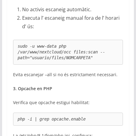
No activis escaneig automàtic.
Executa l’ escaneig manual fora de l’ horari
d’ ús:
sudo -u www-data php 
/var/www/nextcloud/occ files:scan --
path="usuario/files/NOMCARPETA"
Evita escanejar –all si no és estrictament necessari.
3. Opcache en PHP
Verifica que opcache estigui habilitat:
php -i | grep opcache.enable
I a /etc/php/8.1/fpm/php.ini, configura: