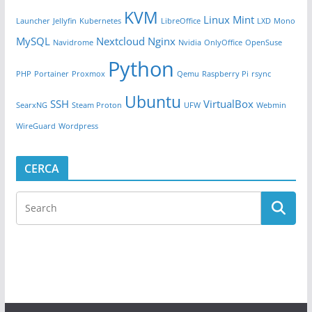
KVM
Linux Mint
Launcher
Jellyfin
Kubernetes
LibreOffice
LXD
Mono
MySQL
Nextcloud
Nginx
Navidrome
Nvidia
OnlyOffice
OpenSuse
Python
PHP
Portainer
Proxmox
Qemu
Raspberry Pi
rsync
Ubuntu
SSH
VirtualBox
SearxNG
Steam Proton
UFW
Webmin
WireGuard
Wordpress
CERCA