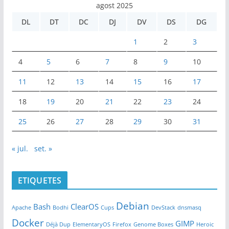
agost 2025
DL
DT
DC
DJ
DV
DS
DG
1
2
3
4
5
6
7
8
9
10
11
12
13
14
15
16
17
18
19
20
21
22
23
24
25
26
27
28
29
30
31
« jul.
set. »
ETIQUETES
Debian
Bash
ClearOS
Apache
Bodhi
Cups
DevStack
dnsmasq
Docker
GIMP
Déjà Dup
ElementaryOS
Firefox
Genome Boxes
Heroic